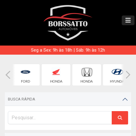
Seg a Sex: 9h às 18h | Sáb: 9h às 12h
ET
FORD
HONDA
HONDA
HYUNDAI
BUSCA RÁPIDA