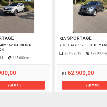
RTAGE
SPORTAGE
KIA
 4X2 16V GASOLINA
2.0 LX 4X2 16V FLEX 4P MA
CO
2011/2012
129.000 k
11
145.000 km
900,00
62.900,00
R$
VER MAIS
VER MAIS