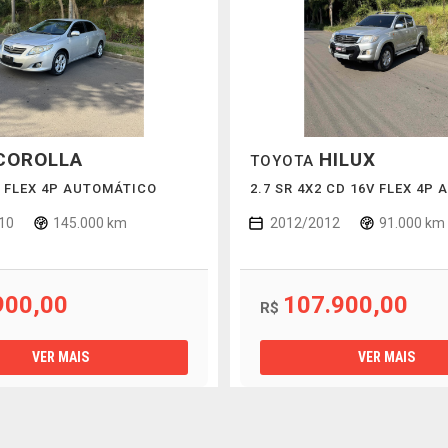
COROLLA
HILUX
TOYOTA
6V FLEX 4P AUTOMÁTICO
2.7 SR 4X2 CD 16V FLEX 4P
10
145.000 km
2012/2012
91.000 km
900,00
107.900,00
R$
VER MAIS
VER MAIS