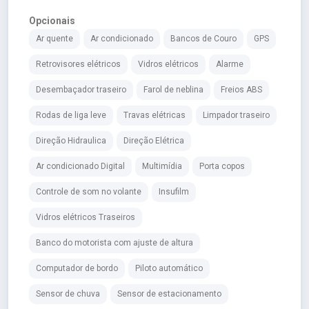
Opcionais
Ar quente
Ar condicionado
Bancos de Couro
GPS
Retrovisores elétricos
Vidros elétricos
Alarme
Desembaçador traseiro
Farol de neblina
Freios ABS
Rodas de liga leve
Travas elétricas
Limpador traseiro
Direção Hidraulica
Direção Elétrica
Ar condicionado Digital
Multimídia
Porta copos
Controle de som no volante
Insufilm
Vidros elétricos Traseiros
Banco do motorista com ajuste de altura
Computador de bordo
Piloto automático
Sensor de chuva
Sensor de estacionamento